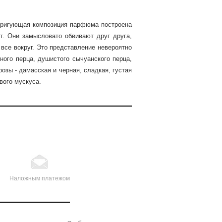
нтригующая композиция парфюма построена
т. Они замысловато обвивают друг друга,
все вокруг. Это представление невероятно
ного перца, душистого сычуанского перца,
розы - дамасская и черная, сладкая, густая
вого мускуса.
Наложным платежом