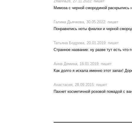
Zhanna28,
27.11.2022:
пишет
Мимоза с черной смородиной раскрылись н
Галина Дьячкова,
30.05.2022:
пишет
Понравились ноты фиалки и черной смороди
Татьяна Бодрова,
20.01.2019:
пишет
Странное название: ну разве тут есть что
Анна Демина,
18.01.2019:
пишет
Как долго я искала именно этот запах! До
Анастасия,
28.09.2015:
пишет
Пахнет косметичной розовой помадой с ва