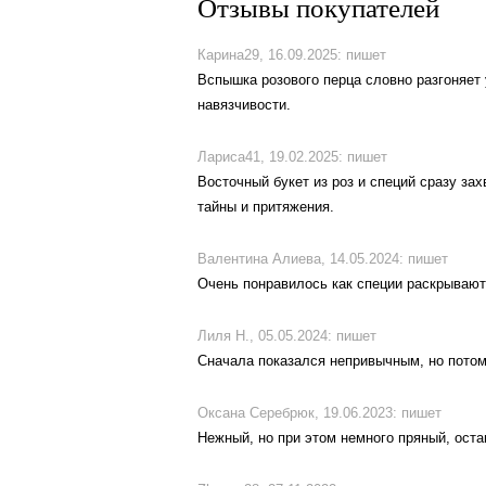
Отзывы покупателей
Карина29,
16.09.2025:
пишет
Вспышка розового перца словно разгоняет 
навязчивости.
Лариса41,
19.02.2025:
пишет
Восточный букет из роз и специй сразу за
тайны и притяжения.
Валентина Алиева,
14.05.2024:
пишет
Очень понравилось как специи раскрываютс
Лиля Н.,
05.05.2024:
пишет
Сначала показался непривычным, но потом 
Оксана Серебрюк,
19.06.2023:
пишет
Нежный, но при этом немного пряный, оста