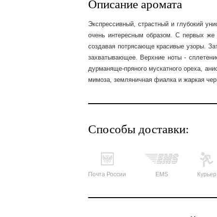
Описание аромата
Экспрессивный, страстный и глубокий ун
очень интересным образом. С первых же 
создавая потрясающе красивые узоры. Зат
захватывающее. Верхние ноты - сплетение
дурманяще-пряного мускатного ореха, аниса
мимоза, земляничная фиалка и жаркая черн
Способы доставки:
Почта России
EMS
Курьер