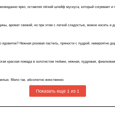
еожиданно ярко, оставляя лёгкий шлейф мускуса, который согревает и п
ны, аромат свежий, но при этом с легкой сладостью, можно носить и д
-то ядовитое? Нежная розовая пастель, пряности с пудрой, невероятно д
рогая красная помада в золотистом тюбике, нежная, пудровая, фиалкова
нилью. Мило так, абсолютно женственно.
Показать еще 1 из 1