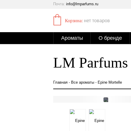
Почта:
info@lmparfums.ru
Корзина:
нет товаров
Ароматы
О бренде
LM Parfums
Главная
-
Все ароматы
- Epine Mortelle