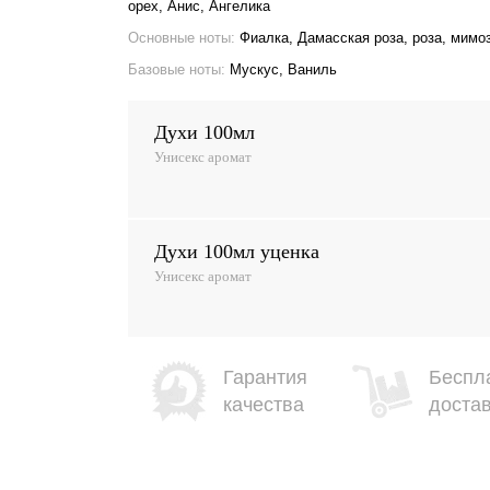
орех, Анис, Ангелика
Основные ноты:
Фиалка, Дамасская роза, роза, мимо
Базовые ноты:
Мускус, Ваниль
духи 100мл
Унисекс аромат
духи 100мл уценка
Унисекс аромат
Гарантия
Беспл
качества
доста