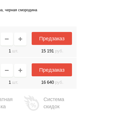
за, черная смородина
Предзаказ
1
шт.
15 191
руб.
Предзаказ
1
шт.
16 640
руб.
атная
Система
вка
скидок