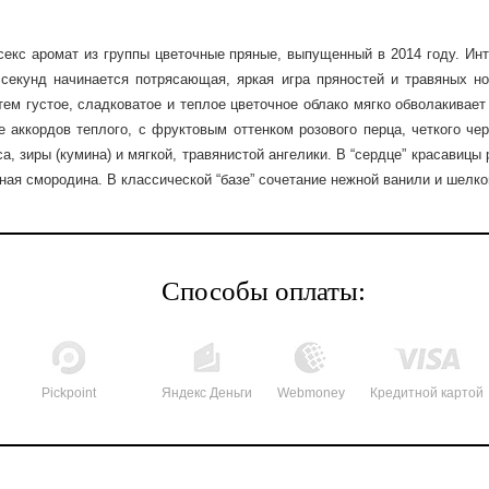
исекс аромат из группы цветочные пряные, выпущенный в 2014 году. И
секунд начинается потрясающая, яркая игра пряностей и травяных но
ем густое, сладковатое и теплое цветочное облако мягко обволакивает 
 аккордов теплого, с фруктовым оттенком розового перца, четкого чер
, зиры (кумина) и мягкой, травянистой ангелики. В “сердце” красавицы 
ая смородина. В классической “базе” сочетание нежной ванили и шелко
Способы оплаты:
Pickpoint
Яндекс Деньги
Webmoney
Кредитной картой