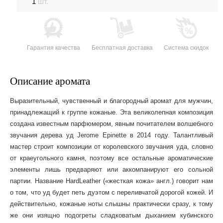
1
шт.
Гарантия качества
Бесплатная доставка
Система скидок
Описание аромата
Выразительный, чувственный и благородный аромат для мужчин,
принадлежащий к группе кожаные. Эта великолепная композиция
создана известным парфюмером, явным почитателем волшебного
звучания дерева уд Jerome Epinette в 2014 году. Талантливый
мастер строит композиции от королевского звучания уда, словно
от краеугольного камня, поэтому все остальные ароматические
элементы лишь предваряют или аккомпанируют его сольной
партии. Название HardLeather («жесткая кожа» англ.) говорит нам
о том, что уд будет петь дуэтом с переливчатой дорогой кожей. И
действительно, кожаные ноты слышны практически сразу, к тому
же они изящно подогреты сладковатым дыханием кубинского