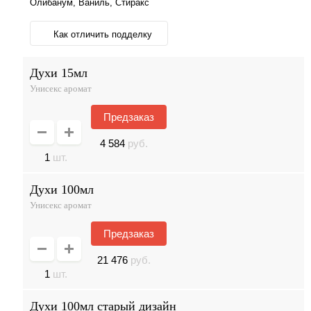
Олибанум, Ваниль, Стиракс
Как отличить подделку
духи 15мл
Унисекс аромат
Предзаказ
4 584
руб.
1
шт.
духи 100мл
Унисекс аромат
Предзаказ
21 476
руб.
1
шт.
духи 100мл старый дизайн