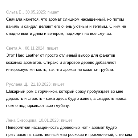
Ольга Б.,
30.05.2025:
пишет
Сначала кажется, что аромат слишком насыщенный, но потом
ваниль и сандал делают его очень уютным и теплым. С ним не
стыдно выйти днем и вечером, подходит на все случаи.
Света А.,
08.11.2024:
пишет
Этот Hard Leather от просто отличный выбор для фанатов
кожаных ароматов. Стиракс и агаровое дерево добавляют
интересную мягкость, так что аромат не кажется грубым.
Руслана Щ.,
21.10.2023:
пишет
Шикарный ром с горчинкой, который сразу пробуждает во мне
дерзость и страсть - кожа здесь будто живёт, а сладость ириса
нежно подчеркивает всю глубину.
Лена Скворцова,
10.01.2023:
пишет
Невероятная насыщенность древесных нот - аромат будто
приглашает в таинственный мир роскоши и приключений, с лёгким