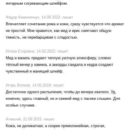
янтарным согревающим шлейфом.
Фёдор Каменянчук,
14.08.2022:
пишет
Впечатляет сочетание рома и кожи, сразу чувствуется что аромат
не простой. Мне нравится, как мед и ирис смягчают общую
тяжесть, не перебарщивая с сладостью.
Илона Егоровна,
14.02.2022:
пишет
Мед и ваниль придают теплую уютную атмосферу, словно
тёплый вечер у камина, а аккорды сандала и кедра создают
чувственный и манящий шлейф.
Игорь Волков,
14.05.2019:
пишет
Достаточно одного распыления, чтобы до вечера хватило. Уд,
конечно, здесь главный, но и свежий мед с пасеки слышен. Для
особых случаев.
Алексей,
21.09.2015:
пишет
Кожа, не деликатная, а скорее прямолинейная, строгая,